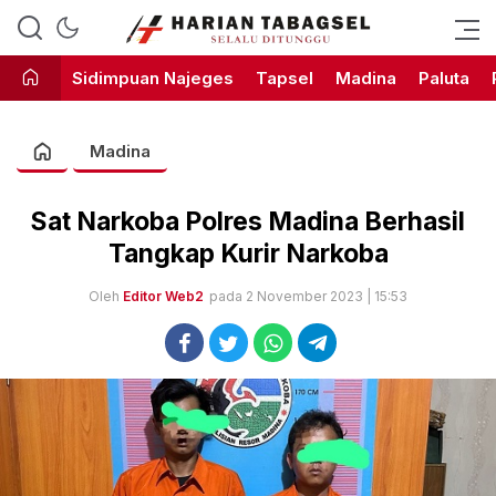
Harian Tabagsel Official Website
Harian Tabagsel
Sidimpuan Najeges
Tapsel
Madina
Paluta
Madina
Sat Narkoba Polres Madina Berhasil
Tangkap Kurir Narkoba
Oleh
Editor Web2
pada 2 November 2023 | 15:53