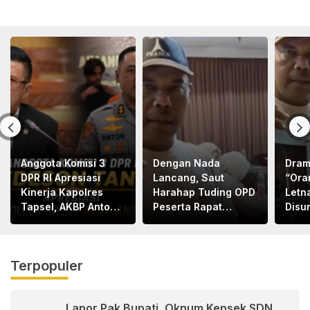
Anggota Komisi 3
Dengan Nada
Dram
DPR RI Apresiasi
Lancang, Saut
“Ora
Kinerja Kapolres
Harahap Tuding OPD
Letn
Tapsel, AKBP Anton
Peserta Rapat
Disu
Santoso
Bapemperda
Letn
Bermental
Bape
“KORUPTOR”
Med
Terpopuler
Lapor Pak Bupati, Oknum Kepsek SDN