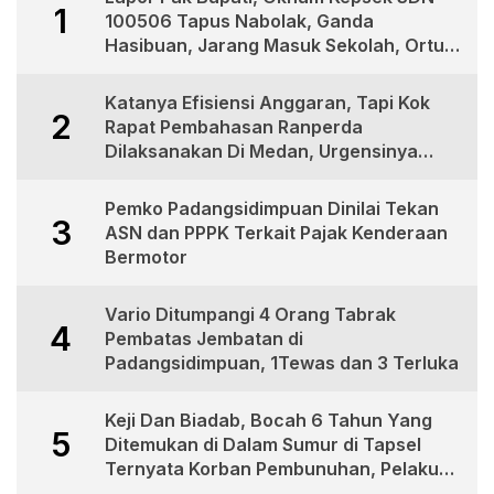
1
100506 Tapus Nabolak, Ganda
Hasibuan, Jarang Masuk Sekolah, Ortu
Siswa Protes
Katanya Efisiensi Anggaran, Tapi Kok
2
Rapat Pembahasan Ranperda
Dilaksanakan Di Medan, Urgensinya
Apa?
Pemko Padangsidimpuan Dinilai Tekan
3
ASN dan PPPK Terkait Pajak Kenderaan
Bermotor
Vario Ditumpangi 4 Orang Tabrak
4
Pembatas Jembatan di
Padangsidimpuan, 1Tewas dan 3 Terluka
Keji Dan Biadab, Bocah 6 Tahun Yang
5
Ditemukan di Dalam Sumur di Tapsel
Ternyata Korban Pembunuhan, Pelaku
Berhasil di Bekuk Polisi