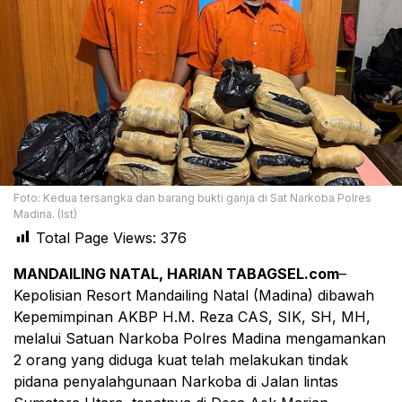
Foto: Kedua tersangka dan barang bukti ganja di Sat Narkoba Polres
Madina. (Ist)
Total Page Views:
376
MANDAILING NATAL, HARIAN TABAGSEL.com
–
Kepolisian Resort Mandailing Natal (Madina) dibawah
Kepemimpinan AKBP H.M. Reza CAS, SIK, SH, MH,
melalui Satuan Narkoba Polres Madina mengamankan
2 orang yang diduga kuat telah melakukan tindak
pidana penyalahgunaan Narkoba di Jalan lintas