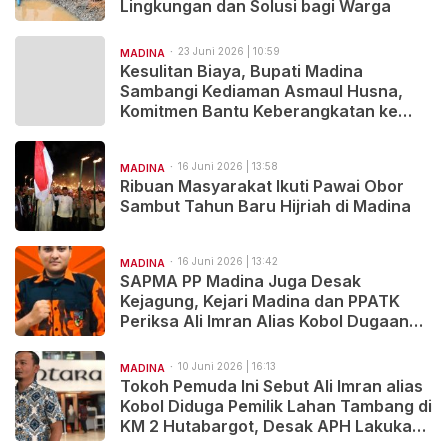
Lingkungan dan Solusi bagi Warga
23 Juni 2026 | 10:59
MADINA
Kesulitan Biaya, Bupati Madina
Sambangi Kediaman Asmaul Husna,
Komitmen Bantu Keberangkatan ke
Kairo
16 Juni 2026 | 13:58
MADINA
Ribuan Masyarakat Ikuti Pawai Obor
Sambut Tahun Baru Hijriah di Madina
16 Juni 2026 | 13:42
MADINA
SAPMA PP Madina Juga Desak
Kejagung, Kejari Madina dan PPATK
Periksa Ali Imran Alias Kobol Dugaan
TPPU Tambang Ilegal
10 Juni 2026 | 16:13
MADINA
Tokoh Pemuda Ini Sebut Ali Imran alias
Kobol Diduga Pemilik Lahan Tambang di
KM 2 Hutabargot, Desak APH Lakukan
Pemeriksaan