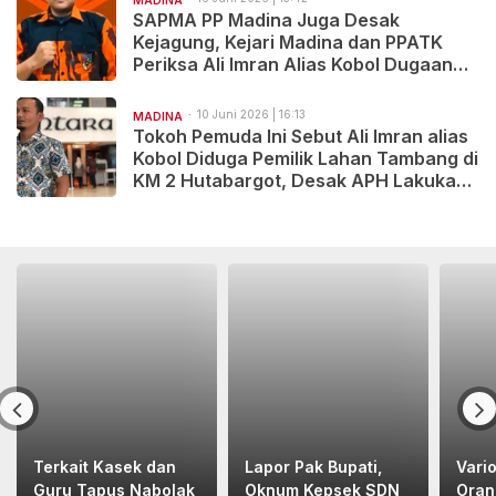
MADINA
SAPMA PP Madina Juga Desak
Kejagung, Kejari Madina dan PPATK
Periksa Ali Imran Alias Kobol Dugaan
TPPU Tambang Ilegal
10 Juni 2026 | 16:13
MADINA
Tokoh Pemuda Ini Sebut Ali Imran alias
Kobol Diduga Pemilik Lahan Tambang di
KM 2 Hutabargot, Desak APH Lakukan
Pemeriksaan
Terkait Kasek dan
Lapor Pak Bupati,
Vari
Guru Tapus Nabolak
Oknum Kepsek SDN
Oran