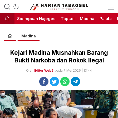
Harian Tabagsel Official Website
Harian Tabagsel
Sidimpuan Najeges
Tapsel
Madina
Paluta
Madina
Kejari Madina Musnahkan Barang
Bukti Narkoba dan Rokok Ilegal
Oleh
Editor Web2
pada 7 Mei 2026 | 13:44