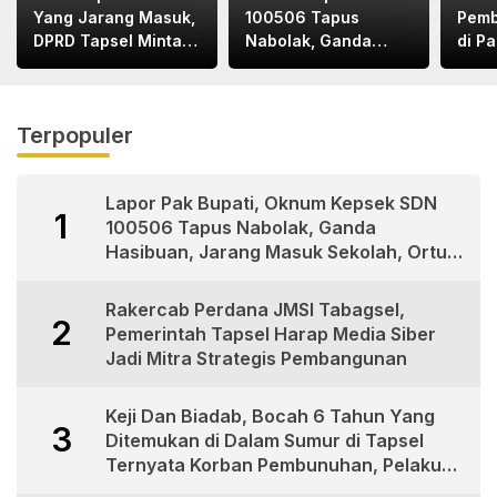
Yang Jarang Masuk,
100506 Tapus
Pemb
DPRD Tapsel Minta
Nabolak, Ganda
di P
Disdik Tapsel Tindak
Hasibuan, Jarang
1Tew
Tegas
Masuk Sekolah, Ortu
Terl
Siswa Protes
Terpopuler
Lapor Pak Bupati, Oknum Kepsek SDN
1
100506 Tapus Nabolak, Ganda
Hasibuan, Jarang Masuk Sekolah, Ortu
Siswa Protes
Rakercab Perdana JMSI Tabagsel,
2
Pemerintah Tapsel Harap Media Siber
Jadi Mitra Strategis Pembangunan
Keji Dan Biadab, Bocah 6 Tahun Yang
3
Ditemukan di Dalam Sumur di Tapsel
Ternyata Korban Pembunuhan, Pelaku
Berhasil di Bekuk Polisi