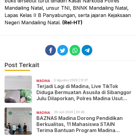
bukti tersebut turut dihadiri Kasat Narkoba Polres
Mandailing Natal, unsur TNI, BNNK Mandailing Natal,
Lapas Kelas II B Panyabungan, serta jajaran Kejaksaan
Negeri Mandailing Natal.
(Rel-HT)
Post Terkait
5 Agustus 2026 | 13:37
MADINA
Terjadi Lagi di Madina, Live TikTok
Diduga Bermuatan Asusila di Sibanggor
Julu Dilaporkan, Polres Madina Usut
Tuntas
30 Juli 2026 | 20:45
MADINA
BAZNAS Madina Dorong Pendidikan
Berkualitas, 11 Mahasiswa STAIN
Terima Bantuan Program Madina