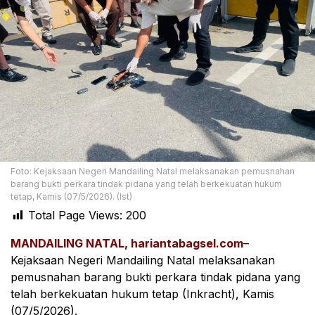
Foto: Kejaksaan Negeri Mandailing Natal melaksanakan pemusnahan
barang bukti perkara tindak pidana yang telah berkekuatan hukum
tetap, Kamis (07/5/2026). (Ist)
Total Page Views:
200
MANDAILING NATAL, hariantabagsel.com
–
Kejaksaan Negeri Mandailing Natal melaksanakan
pemusnahan barang bukti perkara tindak pidana yang
telah berkekuatan hukum tetap (Inkracht), Kamis
(07/5/2026).