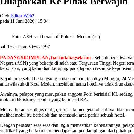
Dilaporkan Ke Pihak Berwajib
Oleh
Editor Web2
pada 11 Juni 2026 | 15:34
Foto: ASH saat berada di Polresta Medan. (Ist)
Total Page Views:
797
PADANGSIDIMPUAN, hariantabagsel.com
– Sebuah peristiwa ya
Negara (ASN) yang bekerja di salah satu Terguruan Tinggi Negeri tern
kepolisian, yang kemudian berujung pada laporan resmi ke kepolisian 
Kejadian tersebut berlangsung pada sore hari, tepatnya Minggu, 24 M
antarwilayah di Kota Medan, meskipun nama hotelnya tidak diungkapk
Awalnya, pelapor yang merupakan anggota Polri berinisial KL sedang m
mobil milik istrinya sendiri yang berinisial RA.
Merasa heran sekaligus curiga, karena ia mengetahui istrinya tidak m
melihat mobil itu berbelok dan memasuki area parkir sebuah hotel.
Dengan perasaan was-was dan ingin memastikan kebenarannya, pelapo
verifikasi yang berlaku dan mendapatkan pendampingan dari pihak peng