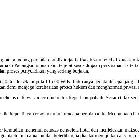
ng mengundang perhatian publik terjadi di salah satu hotel di kawas
ama di Padangsidimpuan kini terjerat kasus dugaan perzinahan. Ia tert
dan proses penyelidikan yang sedang berjalan.
ei 2026 lalu sekitar pukul 15.00 WIB. Lokasinya berada di sepanjang 
an demi menjaga kerahasiaan proses hukum dan menghormati privasi se
elintas di kawasan tersebut untuk keperluan pribadi. Secara tidak sen
emiliki kepentingan resmi maupun rencana perjalanan ke Medan pada har
r kemudian menemui petugas pengelola hotel dan menjelaskan maksud
elola demi keamanan dan ketertiban, ia diantar menuju kamar yang did