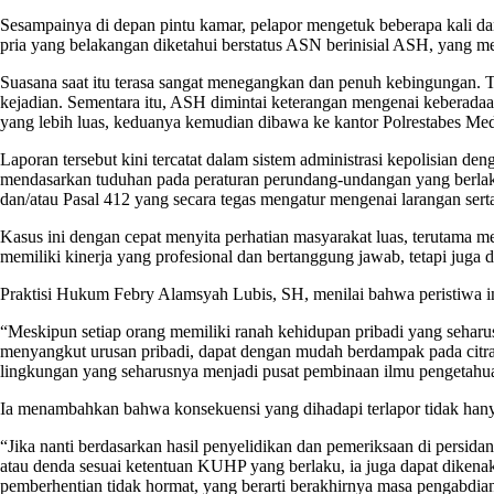
Sesampainya di depan pintu kamar, pelapor mengetuk beberapa kali da
pria yang belakangan diketahui berstatus ASN berinisial ASH, yang m
Suasana saat itu terasa sangat menegangkan dan penuh kebingungan.
kejadian. Sementara itu, ASH dimintai keterangan mengenai keberadaa
yang lebih luas, keduanya kemudian dibawa ke kantor Polrestabes Me
Laporan tersebut kini tercatat dalam sistem administrasi kepo
mendasarkan tuduhan pada peraturan perundang-undangan yang berl
dan/atau Pasal 412 yang secara tegas mengatur mengenai larangan sert
Kasus ini dengan cepat menyita perhatian masyarakat luas, terutama m
memiliki kinerja yang profesional dan bertanggung jawab, tetapi juga 
Praktisi Hukum Febry Alamsyah Lubis, SH, menilai bahwa peristiwa i
“Meskipun setiap orang memiliki ranah kehidupan pribadi yang seharu
menyangkut urusan pribadi, dapat dengan mudah berdampak pada citra 
lingkungan yang seharusnya menjadi pusat pembinaan ilmu pengetahuan 
Ia menambahkan bahwa konsekuensi yang dihadapi terlapor tidak hany
“Jika nanti berdasarkan hasil penyelidikan dan pemeriksaan di persid
atau denda sesuai ketentuan KUHP yang berlaku, ia juga dapat dikenaka
pemberhentian tidak hormat, yang berarti berakhirnya masa pengabdia