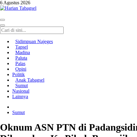
6 Agustus 2026
Harian Tabagsel
Harian Tabagsel Official Website
Sidimpuan Najeges
Tapsel
Madina
Paluta
Palas
Opini
Politik
Anak Tabagsel
Sumut
Nasional
Lainnya
Sumut
Oknum ASN PTN di Padangsidimp