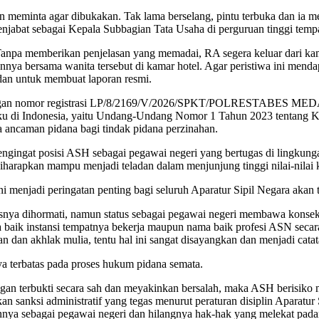
n meminta agar dibukakan. Tak lama berselang, pintu terbuka dan ia m
enjabat sebagai Kepala Subbagian Tata Usaha di perguruan tinggi tem
 Tanpa memberikan penjelasan yang memadai, RA segera keluar dari k
nnya bersama wanita tersebut di kamar hotel. Agar peristiwa ini mend
dan untuk membuat laporan resmi.
lisian dengan nomor registrasi LP/8/2169/V/2026/SPKT/POLRESTAB
aku di Indonesia, yaitu Undang-Undang Nomor 1 Tahun 2023 tentan
a ancaman pidana bagi tindak pidana perzinahan.
engingat posisi ASH sebagai pegawai negeri yang bertugas di lingkunga
diharapkan mampu menjadi teladan dalam menjunjung tinggi nilai-nilai k
ni menjadi peringatan penting bagi seluruh Aparatur Sipil Negara ak
snya dihormati, namun status sebagai pegawai negeri membawa konsekue
baik instansi tempatnya bekerja maupun nama baik profesi ASN secara 
dan akhlak mulia, tentu hal ini sangat disayangkan dan menjadi catata
a terbatas pada proses hukum pidana semata.
angan terbukti secara sah dan meyakinkan bersalah, maka ASH berisiko
n sanksi administratif yang tegas menurut peraturan disiplin Aparatur 
nnya sebagai pegawai negeri dan hilangnya hak-hak yang melekat pada