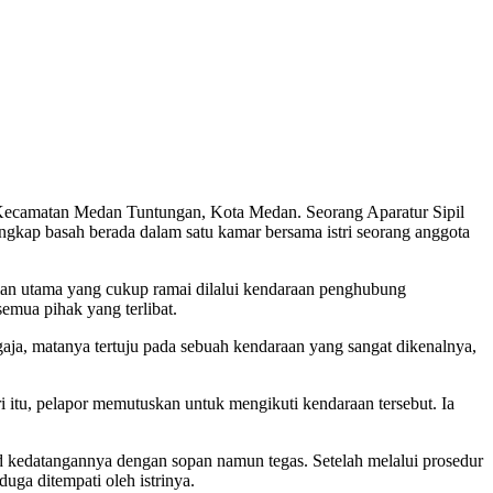
an Kecamatan Medan Tuntungan, Kota Medan. Seorang Aparatur Sipil
angkap basah berada dalam satu kamar bersama istri seorang anggota
jalan utama yang cukup ramai dilalui kendaraan penghubung
mua pihak yang terlibat.
gaja, matanya tertuju pada sebuah kendaraan yang sangat dikenalnya,
i itu, pelapor memutuskan untuk mengikuti kendaraan tersebut. Ia
 kedatangannya dengan sopan namun tegas. Setelah melalui prosedur
uga ditempati oleh istrinya.