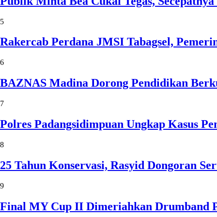
Publik Minta Bea Cukai Tegas, Secepatnya 
5
Rakercab Perdana JMSI Tabagsel, Pemerin
6
BAZNAS Madina Dorong Pendidikan Berku
7
Polres Padangsidimpuan Ungkap Kasus Pen
8
25 Tahun Konservasi, Rasyid Dongoran Ser
9
Final MY Cup II Dimeriahkan Drumband P