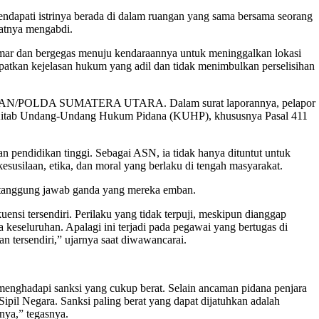
endapati istrinya berada di dalam ruangan yang sama bersama seorang
patnya mengabdi.
amar dan bergegas menuju kendaraannya untuk meninggalkan lokasi
apatkan kejelasan hukum yang adil dan tidak menimbulkan perselisihan
ES MEDAN/POLDA SUMATERA UTARA. Dalam surat laporannya, pelapor
g Kitab Undang-Undang Hukum Pidana (KUHP), khususnya Pasal 411
n pendidikan tinggi. Sebagai ASN, ia tidak hanya dituntut untuk
esusilaan, etika, dan moral yang berlaku di tengah masyarakat.
an tanggung jawab ganda yang mereka emban.
nsi tersendiri. Perilaku yang tidak terpuji, meskipun dianggap
keseluruhan. Apalagi ini terjadi pada pegawai yang bertugas di
n tersendiri,” ujarnya saat diwawancarai.
 menghadapi sanksi yang cukup berat. Selain ancaman pidana penjara
Sipil Negara. Sanksi paling berat yang dapat dijatuhkan adalah
nya,” tegasnya.