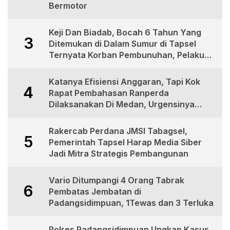
Bermotor
Keji Dan Biadab, Bocah 6 Tahun Yang
3
Ditemukan di Dalam Sumur di Tapsel
Ternyata Korban Pembunuhan, Pelaku
Berhasil di Bekuk Polisi
Katanya Efisiensi Anggaran, Tapi Kok
4
Rapat Pembahasan Ranperda
Dilaksanakan Di Medan, Urgensinya
Apa?
Rakercab Perdana JMSI Tabagsel,
5
Pemerintah Tapsel Harap Media Siber
Jadi Mitra Strategis Pembangunan
Vario Ditumpangi 4 Orang Tabrak
6
Pembatas Jembatan di
Padangsidimpuan, 1Tewas dan 3 Terluka
Polres Padangsidimpuan Ungkap Kasus