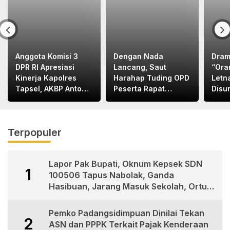
Anggota Komisi 3
Dengan Nada
Dram
DPR RI Apresiasi
Lancang, Saut
“Ora
Kinerja Kapolres
Harahap Tuding OPD
Letn
Tapsel, AKBP Anton
Peserta Rapat
Disu
Santoso
Bapemperda
Letn
Bermental
Bape
“KORUPTOR”
Med
Terpopuler
Lapor Pak Bupati, Oknum Kepsek SDN
1
100506 Tapus Nabolak, Ganda
Hasibuan, Jarang Masuk Sekolah, Ortu
Siswa Protes
Pemko Padangsidimpuan Dinilai Tekan
2
ASN dan PPPK Terkait Pajak Kenderaan