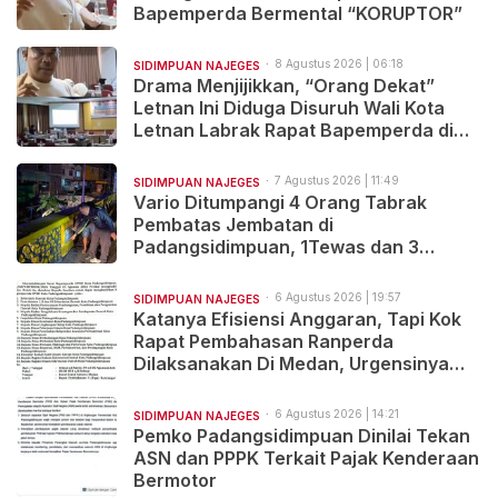
Bapemperda Bermental “KORUPTOR”
8 Agustus 2026 | 06:18
SIDIMPUAN NAJEGES
Drama Menjijikkan, “Orang Dekat”
Letnan Ini Diduga Disuruh Wali Kota
Letnan Labrak Rapat Bapemperda di
Medan
7 Agustus 2026 | 11:49
SIDIMPUAN NAJEGES
Vario Ditumpangi 4 Orang Tabrak
Pembatas Jembatan di
Padangsidimpuan, 1Tewas dan 3
Terluka
6 Agustus 2026 | 19:57
SIDIMPUAN NAJEGES
Katanya Efisiensi Anggaran, Tapi Kok
Rapat Pembahasan Ranperda
Dilaksanakan Di Medan, Urgensinya
Apa?
6 Agustus 2026 | 14:21
SIDIMPUAN NAJEGES
Pemko Padangsidimpuan Dinilai Tekan
ASN dan PPPK Terkait Pajak Kenderaan
Bermotor