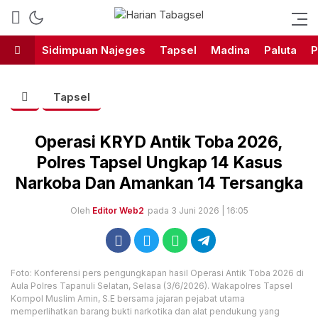
Harian Tabagsel Official Website
Harian Tabagsel
Sidimpuan Najeges
Tapsel
Madina
Paluta
P
Tapsel
Operasi KRYD Antik Toba 2026,
Polres Tapsel Ungkap 14 Kasus
Narkoba Dan Amankan 14 Tersangka
Oleh
Editor Web2
pada 3 Juni 2026 | 16:05
Foto: Konferensi pers pengungkapan hasil Operasi Antik Toba 2026 di
Aula Polres Tapanuli Selatan, Selasa (3/6/2026). Wakapolres Tapsel
Kompol Muslim Amin, S.E bersama jajaran pejabat utama
memperlihatkan barang bukti narkotika dan alat pendukung yang