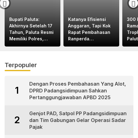
Bupati Paluta:
Katanya Efisiensi
300 
Akhirnya Setelah 17
Anggaran, Tapi Kok
Rama
Tahun, Paluta Resmi
Rapat Pembahasan
Trop
Memiliki Polres,
Ranperda
Palu
Terima Kasih Pak
Dilaksanakan Di
Kapolri dan Pak
Medan, Urgensinya
Kapoldasu
Apa?
Terpopuler
Dengan Proses Pembahasan Yang Alot,
1
DPRD Padangsidimpuan Sahkan
Pertanggungjawaban APBD 2025
Genjot PAD, Satpol PP Padangsidimpuan
2
dan Tim Gabungan Gelar Operasi Sadar
Pajak