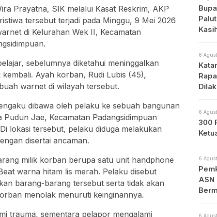
Bupat
ra Prayatna, SIK melalui Kasat Reskrim, AKP
Palu
stiwa tersebut terjadi pada Minggu, 9 Mei 2026
Kasi
warnet di Kelurahan Wek II, Kecamatan
ngsidimpuan.
6 Agust
 pelajar, sebelumnya diketahui meninggalkan
Kata
 kembali. Ayah korban, Rudi Lubis (45),
Rapa
ah warnet di wilayah tersebut.
Dila
Apa
mengaku dibawa oleh pelaku ke sebuah bangunan
6 Agust
a Pudun Jae, Kecamatan Padangsidimpuan
300 
i lokasi tersebut, pelaku diduga melakukan
Ketu
engan disertai ancaman.
barang milik korban berupa satu unit handphone
6 Agust
Pemk
eat warna hitam lis merah. Pelaku disebut
ASN 
n barang-barang tersebut serta tidak akan
Berm
orban menolak menuruti keinginannya.
lami trauma, sementara pelapor mengalami
6 Agust