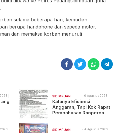
g bukti dibawa ke Polres Padangsidimpuan guna
.
rban selama beberapa hari, kemudian
rban berupa handphone dan sepeda motor.
caman dan memaksa korban menuruti
2026 |
6 Agustus 2026 |
SIDIMPUAN
19:57
rang
Katanya Efisiensi
NAJEGES
Anggaran, Tapi Kok Rapat
Pembahasan Ranperda
Tewas
Dilaksanakan Di Medan,
Urgensinya Apa?
 2026 |
4 Agustus 2026 |
SIDIMPUAN