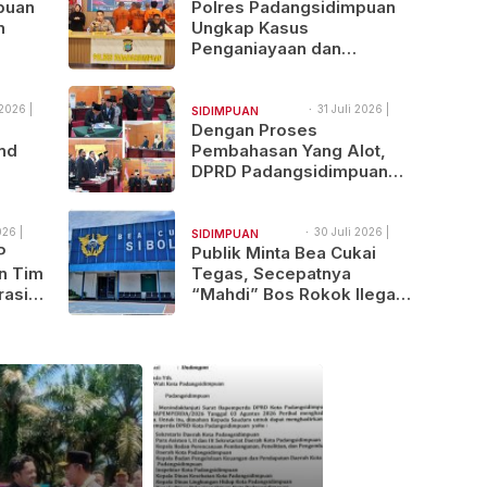
11:38
puan
Polres Padangsidimpuan
NAJEGES
n
Ungkap Kasus
Penganiayaan dan
Narkotika, 9 Tersangka
Diamankan
2026 |
31 Juli 2026 |
SIDIMPUAN
17:17
Dengan Proses
NAJEGES
nd
Pembahasan Yang Alot,
DPRD Padangsidimpuan
ndol
Sahkan
Pertanggungjawaban
APBD 2025
026 |
30 Juli 2026 |
SIDIMPUAN
12:00
P
Publik Minta Bea Cukai
NAJEGES
n Tim
Tegas, Secepatnya
rasi
“Mahdi” Bos Rokok Ilegal
Lintas Provinsi Ini Ditindak