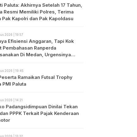
i Paluta: Akhirnya Setelah 17 Tahun,
ta Resmi Memiliki Polres, Terima
h Pak Kapolri dan Pak Kapoldasu
us 2026 | 19:57
nya Efisiensi Anggaran, Tapi Kok
t Pembahasan Ranperda
ksanakan Di Medan, Urgensinya
?
us 2026 | 19:45
Peserta Ramaikan Futsal Trophy
a PMI Paluta
us 2026 | 14:21
o Padangsidimpuan Dinilai Tekan
dan PPPK Terkait Pajak Kenderaan
otor
us 2026 | 13:32