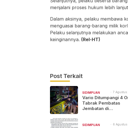
Selanjutnya, pelaku beserta baran
menjalani proses hukum lebih lanjut
Dalam aksinya, pelaku membawa ko
menguasai barang-barang milik ko
Pelaku selanjutnya melakukan an
keinginannya.
(Rel-HT)
Post Terkait
7 Agustus 
SIDIMPUAN
11:49
Vario Ditumpangi 4 O
NAJEGES
Tabrak Pembatas
Jembatan di
Padangsidimpuan, 1
dan 3 Terluka
6 Agustus
SIDIMPUAN