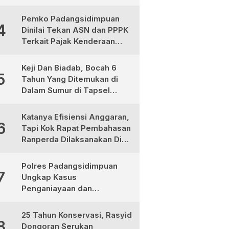
Jadi Mitra Strategis
Pembangunan
Pemko Padangsidimpuan
4
Dinilai Tekan ASN dan PPPK
Terkait Pajak Kenderaan
Bermotor
Keji Dan Biadab, Bocah 6
5
Tahun Yang Ditemukan di
Dalam Sumur di Tapsel
Ternyata Korban
Pembunuhan, Pelaku
Katanya Efisiensi Anggaran,
6
Berhasil di Bekuk Polisi
Tapi Kok Rapat Pembahasan
Ranperda Dilaksanakan Di
Medan, Urgensinya Apa?
Polres Padangsidimpuan
7
Ungkap Kasus
Penganiayaan dan
Narkotika, 9 Tersangka
Diamankan
25 Tahun Konservasi, Rasyid
8
Dongoran Serukan