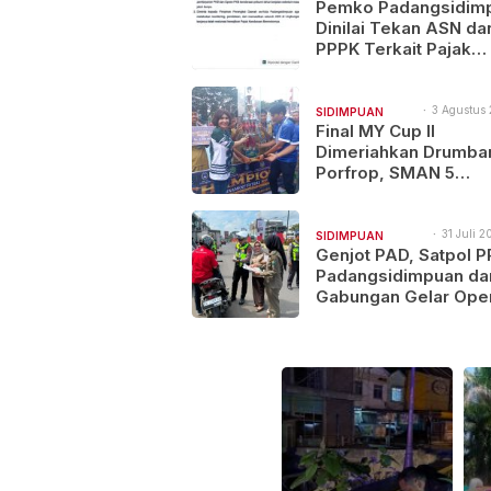
14:21
Pemko Padangsidim
NAJEGES
Dinilai Tekan ASN da
PPPK Terkait Pajak
Kenderaan Bermotor
3 Agustus 
SIDIMPUAN
10:46
Final MY Cup II
NAJEGES
Dimeriahkan Drumba
Porfrop, SMAN 5
Padangsidimpuan Go
Gelar Juara
31 Juli 2
SIDIMPUAN
15:43
Genjot PAD, Satpol P
NAJEGES
Padangsidimpuan da
Gabungan Gelar Ope
Sadar Pajak