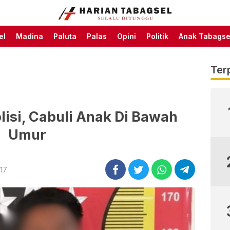
Harian Tabagsel Official
Harian Tabagsel
Website
el
Madina
Paluta
Palas
Opini
Politik
Anak Tabagse
Ter
lisi, Cabuli Anak Di Bawah
Umur
:17