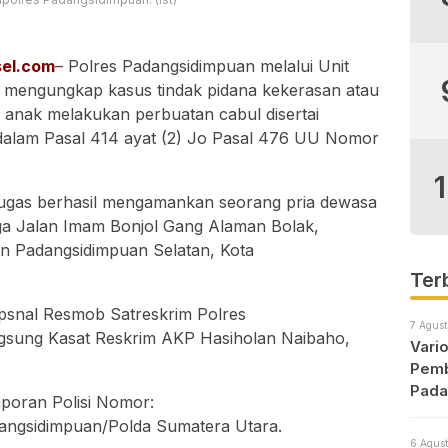
el.com
– Polres Padangsidimpuan melalui Unit
 mengungkap kasus tindak pidana kekerasan atau
nak melakukan perbuatan cabul disertai
dalam Pasal 414 ayat (2) Jo Pasal 476 UU Nomor
ugas berhasil mengamankan seorang pria dewasa
arga Jalan Imam Bonjol Gang Alaman Bolak,
 Padangsidimpuan Selatan, Kota
Ter
psnal Resmob Satreskrim Polres
7 Agust
ngsung Kasat Reskrim AKP Hasiholan Naibaho,
Vari
Pemb
Pada
aporan Polisi Nomor:
angsidimpuan/Polda Sumatera Utara.
6 Agust