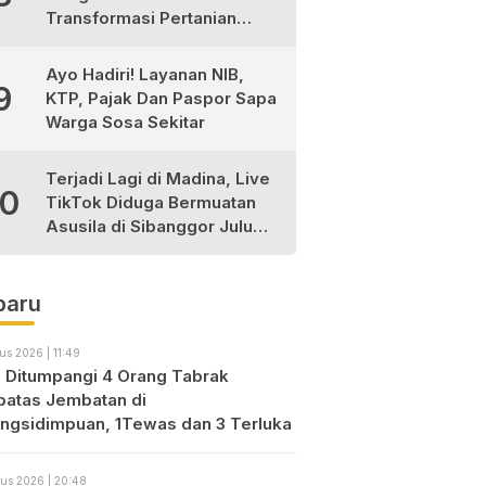
Transformasi Pertanian
Berkelanjutan di Tabagsel
Ayo Hadiri! Layanan NIB,
9
KTP, Pajak Dan Paspor Sapa
Warga Sosa Sekitar
Terjadi Lagi di Madina, Live
10
TikTok Diduga Bermuatan
Asusila di Sibanggor Julu
Dilaporkan, Polres Madina
Usut Tuntas
baru
us 2026 | 11:49
o Ditumpangi 4 Orang Tabrak
atas Jembatan di
ngsidimpuan, 1Tewas dan 3 Terluka
us 2026 | 20:48