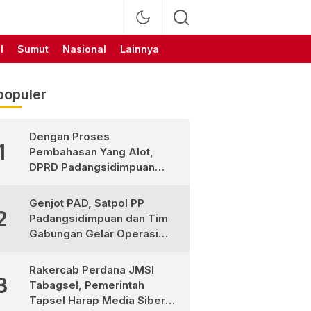
l
Sumut
Nasional
Lainnya
populer
Dengan Proses
1
Pembahasan Yang Alot,
DPRD Padangsidimpuan
Sahkan
Pertanggungjawaban APBD
Genjot PAD, Satpol PP
2
2025
Padangsidimpuan dan Tim
Gabungan Gelar Operasi
Sadar Pajak
Rakercab Perdana JMSI
3
Tabagsel, Pemerintah
Tapsel Harap Media Siber