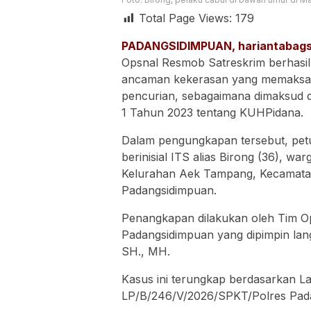
Total Page Views:
179
PADANGSIDIMPUAN, hariantabags
Opsnal Resmob Satreskrim berhasil
ancaman kekerasan yang memaksa a
pencurian, sebagaimana dimaksud 
1 Tahun 2023 tentang KUHPidana.
Dalam pengungkapan tersebut, pet
berinisial ITS alias Birong (36), w
Kelurahan Aek Tampang, Kecamatan
Padangsidimpuan.
Penangkapan dilakukan oleh Tim O
Padangsidimpuan yang dipimpin la
SH., MH.
Kasus ini terungkap berdasarkan L
LP/B/246/V/2026/SPKT/Polres Pad