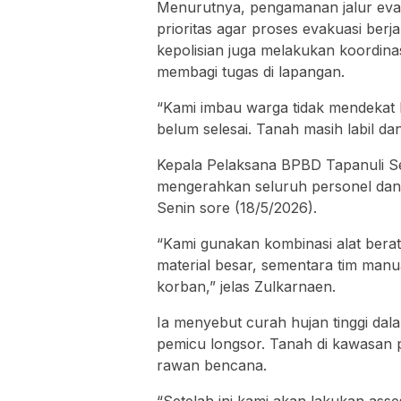
Menurutnya, pengamanan jalur evak
prioritas agar proses evakuasi ber
kepolisian juga melakukan koordin
membagi tugas di lapangan.
“Kami imbau warga tidak mendekat 
belum selesai. Tanah masih labil da
Kepala Pelaksana BPBD Tapanuli Se
mengerahkan seluruh personel dan p
Senin sore (18/5/2026).
“Kami gunakan kombinasi alat berat
material besar, sementara tim manual 
korban,” jelas Zulkarnaen.
Ia menyebut curah hujan tinggi dal
pemicu longsor. Tanah di kawasan 
rawan bencana.