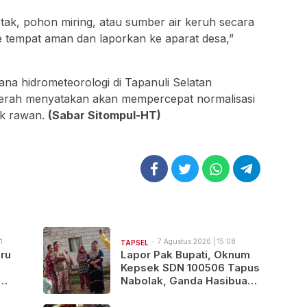
etak, pohon miring, atau sumber air keruh secara
ke tempat aman dan laporkan ke aparat desa,”
ana hidrometeorologi di Tapanuli Selatan
aerah menyatakan akan mempercepat normalisasi
tik rawan.
(Sabar Sitompul-HT)
1
7 Agustus 2026 | 15:08
TAPSEL
ru
Lapor Pak Bupati, Oknum
Kepsek SDN 100506 Tapus
Nabolak, Ganda Hasibuan,
Jarang Masuk Sekolah,
Ortu Siswa Protes