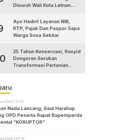
Disuruh Wali Kota Letnan
Labrak Rapat Bapemperda
di Medan
Ayo Hadiri! Layanan NIB,
9
KTP, Pajak Dan Paspor Sapa
Warga Sosa Sekitar
25 Tahun Konservasi, Rasyid
10
Dongoran Serukan
Transformasi Pertanian
Berkelanjutan di Tabagsel
baru
us 2026 | 12:23
an Nada Lancang, Saut Harahap
ng OPD Peserta Rapat Bapemperda
ental “KORUPTOR”
us 2026 | 06:18