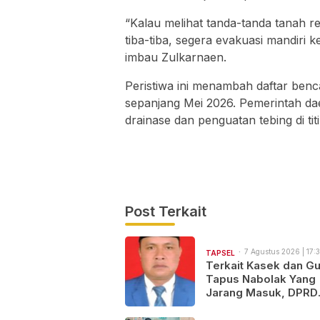
“Kalau melihat tanda-tanda tanah r
tiba-tiba, segera evakuasi mandiri 
imbau Zulkarnaen.
Peristiwa ini menambah daftar benc
sepanjang Mei 2026. Pemerintah d
drainase dan penguatan tebing di ti
Post Terkait
7 Agustus 2026 | 17:3
TAPSEL
Terkait Kasek dan Gu
Tapus Nabolak Yang
Jarang Masuk, DPRD
Tapsel Minta Disdik
Tapsel Tindak Tegas