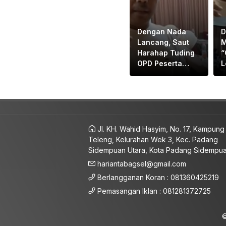
Dengan Nada
D
Lancang, Saut
M
Harahap Tuding
“
OPD Peserta
L
Rapat
D
Bapemperda
L
Bermental
R
“KORUPTOR”
B
Jl. KH. Wahid Hasyim, No. 17, Kampung
Teleng, Kelurahan Wek 3, Kec. Padang
Sidempuan Utara, Kota Padang Sidempu
hariantabagsel@gmail.com
Berlangganan Koran : 081360425219
Pemasangan Iklan : 081281372725