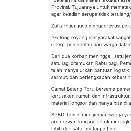
“Setelah ini kami akan lakukan as
Provinsi. Tujuannya untuk memetaka
agar kejadian serupa tidak terulang,
Zulkarnaen juga mengapresiasi per
“Gotong royong masyarakat sangat 
sinergi pemerintah dan warga dala
Dari dua korban meninggal, satu je
satu lagi ditemukan Rabu pagi. Pem
telah menyalurkan bantuan logistik 
selimut, dan perlengkapan kebersi
Camat Batang Toru bersama pemeri
kerusakan rumah dan infrastruktur.
material longsor dan hanya bisa dilal
BPBD Tapsel mengimbau warga yang t
area rawan longsor untuk meningk
lebih dari satu jam tanpa henti.