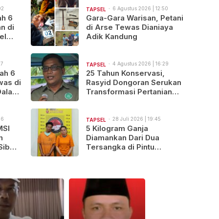
02
6 Agustus 2026 | 12:50
TAPSEL
ah 6
Gara-Gara Warisan, Petani
n di
di Arse Tewas Dianiaya
el
Adik Kandung
isi
47
4 Agustus 2026 | 16:29
TAPSEL
ah 6
25 Tahun Konservasi,
was di
Rasyid Dongoran Serukan
Dalami
Transformasi Pertanian
Berkelanjutan di Tabagsel
56
28 Juli 2026 | 19:45
TAPSEL
MSI
5 Kilogram Ganja
h
Diamankan Dari Dua
Siber
Tersangka di Pintu
Padang, Batang Angkola