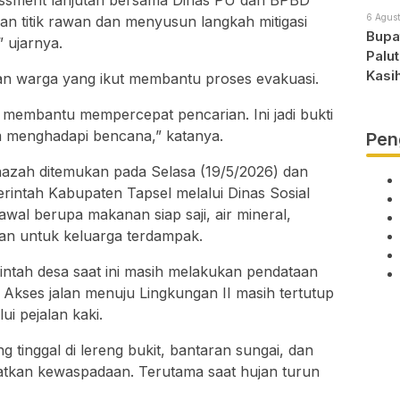
sessment lanjutan bersama Dinas PU dan BPBD
6 Agust
n titik rawan dan menyusun langkah mitigasi
Bupat
” ujarnya.
Palu
Kasi
an warga yang ikut membantu proses evakuasi.
membantu mempercepat pencarian. Ini jadi bukti
m menghadapi bencana,” katanya.
Pen
nazah ditemukan pada Selasa (19/5/2026) dan
erintah Kabupaten Tapsel melalui Dinas Sosial
awal berupa makanan siap saji, air mineral,
han untuk keluarga terdampak.
ntah desa saat ini masih melakukan pendataan
 Akses jalan menuju Lingkungan II masih tertutup
ui pejalan kaki.
inggal di lereng bukit, bantaran sungai, dan
atkan kewaspadaan. Terutama saat hujan turun