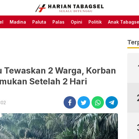
Harian Tabagsel Official
Harian Tabagsel
Website
el
Madina
Paluta
Palas
Opini
Politik
Anak Tabagse
Ter
u Tewaskan 2 Warga, Korban
emukan Setelah 2 Hari
:02