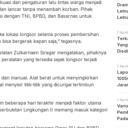
uasi dan pengaturan lalu lintas warga menjadi
Dram
jalan lancar tanpa menambah korban. Pihak
Letna
asi dengan TNI, BPBD, dan Basarnas untuk
Letn
Med
7 Agust
ke lokasi longsor selama proses pembersihan
Terk
n bisa bergerak kapan saja,” tegasnya.
Yang
Disd
latan Zulkarnaen Siregar mengatakan, pihaknya
eralatan yang tersedia sejak longsor terjadi
7 Agust
Lapo
 dan manual. Alat berat untuk menyingkirkan
1005
menyisir titik-titik yang dicurigai tertimbun
Jara
Prot
7 Agust
am beberapa hari terakhir menjadi faktor utama
Vari
perbukitan Lingkungan II memang masuk kategori
Pemb
Pada