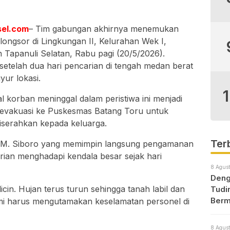
sel.com
– Tim gabungan akhirnya menemukan
longsor di Lingkungan II, Kelurahan Wek I,
Tapanuli Selatan, Rabu pagi (20/5/2026).
etelah dua hari pencarian di tengah medan berat
ur lokasi.
 korban meninggal dalam peristiwa ini menjadi
ievakuasi ke Puskesmas Batang Toru untuk
 diserahkan kepada keluarga.
Ter
 M. Siboro yang memimpin langsung pengamanan
arian menghadapi kendala besar sejak hari
8 Agust
Deng
icin. Hujan terus turun sehingga tanah labil dan
Tudi
Berm
Kami harus mengutamakan keselamatan personel di
8 Agust