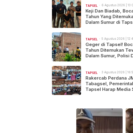
6 Agustus 2026 | 13:
TAPSEL
Keji Dan Biadab, Boc
Tahun Yang Ditemuka
Dalam Sumur di Taps
Ternyata Korban
Pembunuhan, Pelaku
Berhasil di Bekuk Pol
5 Agustus 2026 | 12:
TAPSEL
Geger di Tapsel! Boc
Tahun Ditemukan Te
Dalam Sumur, Polisi 
Dugaan Kekerasan
3 Agustus 2026 | 16:
TAPSEL
Rakercab Perdana J
Tabagsel, Pemerinta
Tapsel Harap Media 
Jadi Mitra Strategis
Pembangunan