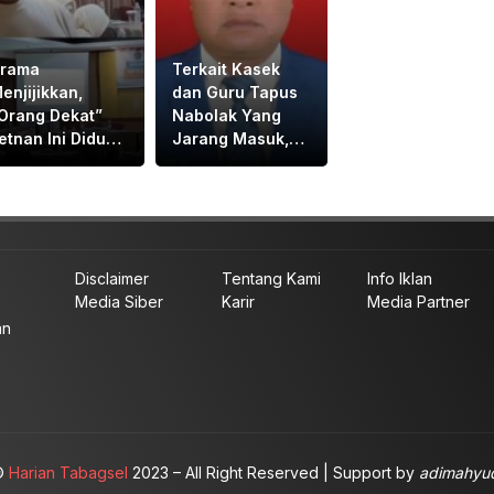
rama
Terkait Kasek
enjijikkan,
dan Guru Tapus
Orang Dekat”
Nabolak Yang
etnan Ini Diduga
Jarang Masuk,
isuruh Wali Kota
DPRD Tapsel
etnan Labrak
Minta Disdik
apat
Tapsel Tindak
apemperda di
Tegas
Medan
Disclaimer
Tentang Kami
Info Iklan
Media Siber
Karir
Media Partner
an
©
Harian Tabagsel
2023 – All Right Reserved | Support by
adimahyud