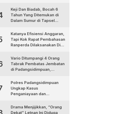
Jadi Mitra Strategis
Pembangunan
Keji Dan Biadab, Bocah 6
4
Tahun Yang Ditemukan di
Dalam Sumur di Tapsel
Ternyata Korban
Pembunuhan, Pelaku
Katanya Efisiensi Anggaran,
5
Berhasil di Bekuk Polisi
Tapi Kok Rapat Pembahasan
Ranperda Dilaksanakan Di
Medan, Urgensinya Apa?
Vario Ditumpangi 4 Orang
6
Tabrak Pembatas Jembatan
di Padangsidimpuan,
1Tewas dan 3 Terluka
Polres Padangsidimpuan
7
Ungkap Kasus
Penganiayaan dan
Narkotika, 9 Tersangka
Diamankan
Drama Menjijikkan, “Orang
8
Dekat” Letnan Ini Diduga