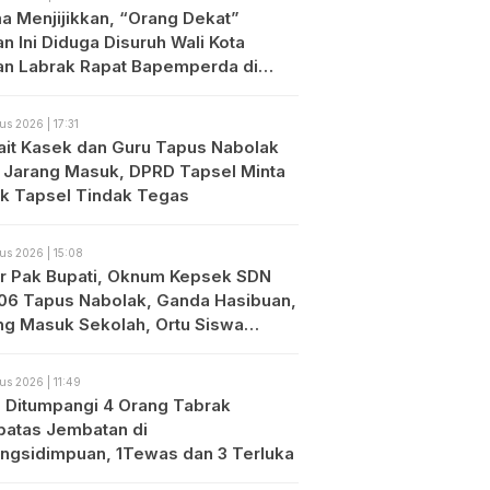
a Menjijikkan, “Orang Dekat”
n Ini Diduga Disuruh Wali Kota
an Labrak Rapat Bapemperda di
an
us 2026 | 17:31
ait Kasek dan Guru Tapus Nabolak
 Jarang Masuk, DPRD Tapsel Minta
ik Tapsel Tindak Tegas
us 2026 | 15:08
r Pak Bupati, Oknum Kepsek SDN
06 Tapus Nabolak, Ganda Hasibuan,
ng Masuk Sekolah, Ortu Siswa
es
us 2026 | 11:49
o Ditumpangi 4 Orang Tabrak
atas Jembatan di
ngsidimpuan, 1Tewas dan 3 Terluka