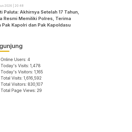
us 2026 | 20:48
i Paluta: Akhirnya Setelah 17 Tahun,
ta Resmi Memiliki Polres, Terima
h Pak Kapolri dan Pak Kapoldasu
gunjung
Online Users:
4
Today's Visits:
1,478
Today's Visitors:
1,165
Total Visits:
1,616,592
Total Visitors:
830,107
Total Page Views:
29