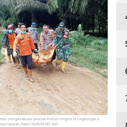
arnas mengevakuasi jenazah korban longsor di Lingkungan II,
li Selatan, Rabu (20/5/2026). (Ist)