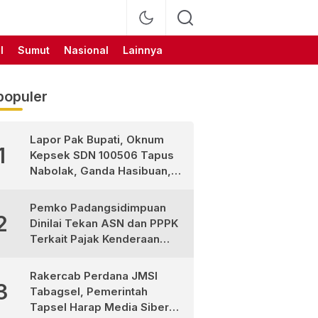
l
Sumut
Nasional
Lainnya
populer
Lapor Pak Bupati, Oknum
1
Kepsek SDN 100506 Tapus
Nabolak, Ganda Hasibuan,
Jarang Masuk Sekolah, Ortu
Siswa Protes
Pemko Padangsidimpuan
2
Dinilai Tekan ASN dan PPPK
Terkait Pajak Kenderaan
Bermotor
Rakercab Perdana JMSI
3
Tabagsel, Pemerintah
Tapsel Harap Media Siber